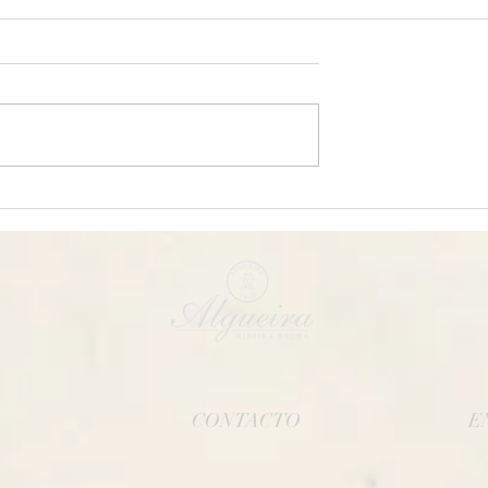
Futuro Viñador
os Logros de
po:
CONTACTO
E