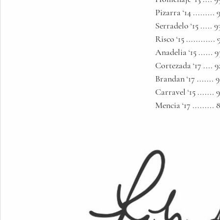
                                                      Pizarra ‘14 ....
                                                      Serradelo ‘15 ..... 
                                                      Risco ‘15 .........
                                                      Anadelia ‘15 ......
                                                      Cortezada ‘17 ..
                                                      Brandan ‘17 .......
                                                      Carravel ‘15 ......
                                                      Mencia ‘17 ......