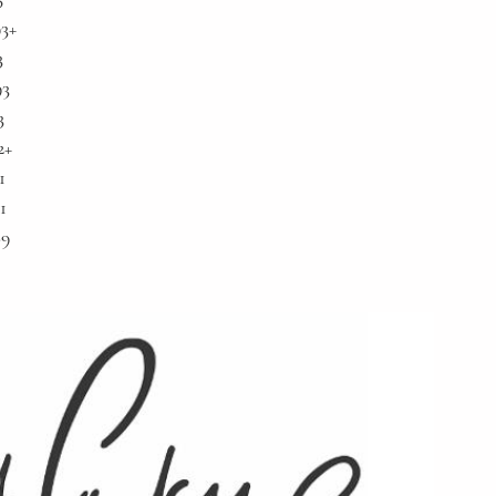
..... 93+
93
... 93
 93
.. 92+
 91
. 91
... 89 