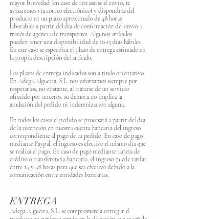
mayor brevedad (en caso de retrasarse el envío, te
avisaremos vía correo electrónico) y dispondrás del
producto en un plazo aproximado de 48 horas
laborables a partir del día de confirmación del envío a
través de agencia de transportes. Algunos artículos
pueden tener una disponibilidad de 10-15 días hábiles.
En este caso se especifica el plazo de entrega estimado en
la propia descripción del artículo.
Los plazos de entrega indicados son a título orientativo.
En Adega Algueira, S.L. nos esforzamos siempre por
respetarlos, no obstante, al tratarse de un servicio
ofrecido por terceros, su demora no implica la
anulación del pedido ni indemnización alguna.
En todos los casos el pedido se procesará a partir del día
de la recepción en nuestra cuenta bancaria del ingreso
correspondiente al pago de tu pedido. En caso de pago
mediante Paypal, el ingreso es efectivo el mismo día que
se realiza el pago. En caso de pago mediante tarjeta de
crédito o transferencia bancaria, el ingreso puede tardar
entre 24 y 48 horas para que sea efectivo debido a la
comunicación entre entidades bancarias.
ENTREGA
Adega Algueira, S.L. se compromete a entregar el