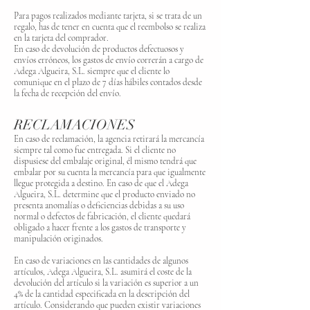
Para pagos realizados mediante tarjeta, si se trata de un
regalo, has de tener en cuenta que el reembolso se realiza
en la tarjeta del comprador.
En caso de devolución de productos defectuosos y
envíos erróneos, los gastos de envío correrán a cargo de
Adega Algueira, S.L. siempre que el cliente lo
comunique en el plazo de 7 días hábiles contados desde
la fecha de recepción del envío.
RECLAMACIONES
En caso de reclamación, la agencia retirará la mercancía
siempre tal como fue entregada. Si el cliente no
dispusiese del embalaje original, él mismo tendrá que
embalar por su cuenta la mercancía para que igualmente
llegue protegida a destino. En caso de que el Adega
Algueira, S.L. determine que el producto enviado no
presenta anomalías o deficiencias debidas a su uso
normal o defectos de fabricación, el cliente quedará
obligado a hacer frente a los gastos de transporte y
manipulación originados.
En caso de variaciones en las cantidades de algunos
artículos, Adega Algueira, S.L. asumirá el coste de la
devolución del artículo si la variación es superior a un
4% de la cantidad especificada en la descripción del
artículo. Considerando que pueden existir variaciones