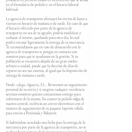
producto en perfecto estado en la dirección que se señale
en el formulario de pedido y en el horario laboral
habitual.
La agencia de transportes efectuará los envíos de lunes a
viernes en horario de mañana o de tarde. En caso de que
el horario ofrecido por parte de la agencia de
transportes no sea de tu agrado, podrás modificar o
rechazar el mismo, quedando para otro día, lo cual
podrá retrasar ligeramente la entrega de tu mercancía.
Te recomendamos que en caso de desacuerdo con la
agencia de transportes te pongas en contacto con
nosotros para que te ayudemos en la gestión. Si tu
población se encuentra alejada de un gran núcleo
urbano o ciudad, puede que la elección de días de
reparto no sea tan extensa, al igual que la disposición de
entrega de mañana o tarde.
Desde Adega Algueira, S.L., llevaremos un seguimiento
personal de tu envío y si surgiese cualquier incidencia
seremos nosotros quienes contactemos contigo para
informarte de la misma. En cuanto tu pedido salga de
nuestra central, recibirás un correo electrónico con el
número de seguimiento de tu paquete (opción válida
para envíos a Península y Baleares).
Si habiéndose acordado una fecha para la entrega de la
mercancía por parte de la agencia de transportes, no se