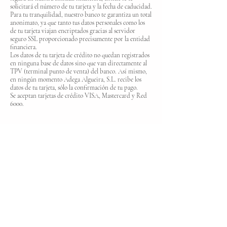
solicitará el número de tu tarjeta y la fecha de caducidad.
Para tu tranquilidad, nuestro banco te garantiza un total
anonimato, ya que tanto tus datos personales como los
de tu tarjeta viajan encriptados gracias al servidor
seguro SSL proporcionado precisamente por la entidad
financiera.
Los datos de tu tarjeta de crédito no quedan registrados
en ninguna base de datos sino que van directamente al
TPV (terminal punto de venta) del banco. Así mismo,
en ningún momento Adega Algueira, S.L. recibe los
datos de tu tarjeta, sólo la confirmación de tu pago.
Se aceptan tarjetas de crédito VISA, Mastercard y Red
6000.