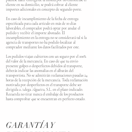
pudiese hacer entrega de la misma por no encontrase el
cliente en su domicilio, se podrá cobrar al cliente
importes adicionales en concepto de segundo porte.
En caso de incumplimiento de la fecha de entrega
especificada para cada artículo en más de 10 días
laborables, el comprador podrá optar por anular el
pedido y recibir el importe abonado. El
incumplimiento en la entrega no se considerará tal si la
agencia de transportes no ha podido localizar al
comprador mediante los datos facilitados por este.
Los pedidos viajan cubiertos con un seguro por el 100%
del valor de la mercancía. En caso de que tu envío
presente golpes o desperfectos debidos al transporte,
deberás indicar las anomalías en el albarán del
transportista. No se admitirán reclamaciones pasadas 24
horas de la recepción de la mercancía. Toda reclamación
motivada por desperfectos en el transporte debe ser
dirigida a Adega Algueira, S.L. en el plazo indicado.
Recuerda no tirar nunca el embalaje de los productos
hasta comprobar que se encuentran en perfecto estado.
GARANTÍA Y