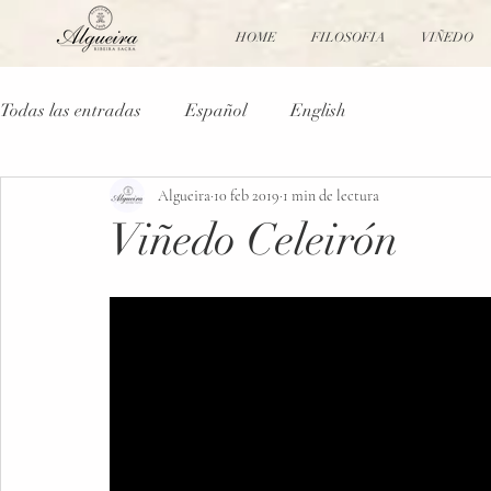
HOME
FILOSOFIA
VIÑEDO
Todas las entradas
Español
English
Algueira
10 feb 2019
1 min de lectura
Viñedo Celeirón