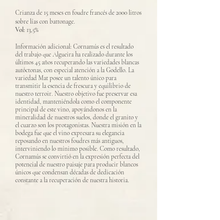
Crianza de 15 meses en foudre francés de 2000 litros
sobre lías con battonage.
Vol:
13,5%
Información adicional: Cornamús es el resultado
del trabajo que Algueira ha realizado durante los
últimos 45 años recuperando las variedades blancas
autóctonas, con especial atención a la Godello. La
variedad Mat posee un talento único para
transmitir la esencia de frescura y equilibrio de
nuestro terroir. Nuestro objetivo fue preservar esa
identidad, manteniéndola como el componente
principal de este vino, apoyándonos en la
mineralidad de nuestros suelos, donde el granito y
el cuarzo son los protagonistas. Nuestra misión en la
bodega fue que el vino expresara su elegancia
reposando en nuestros foudres más antiguos,
interviniendo lo mínimo posible. Como resultado,
Cornamús se convirtió en la expresión perfecta del
potencial de nuestro paisaje para producir blancos
únicos que condensan décadas de dedicación
constante a la recuperación de nuestra historia.