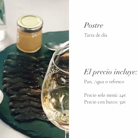
Postre
Tarta de día
El precio incluye:
Pan, Agua o refresco
Precio solo menú: 24€
Precio con barco: 32€