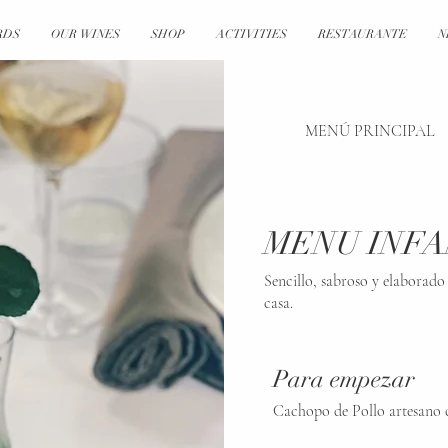
RDS
OUR WINES
SHOP
ACTIVITIES
RESTAURANTE
N
MENÚ PRINCIPAL
MENU INFA
Sencillo, sabroso y elaborad
casa.
Para empezar
Cachopo de Pollo artesano c